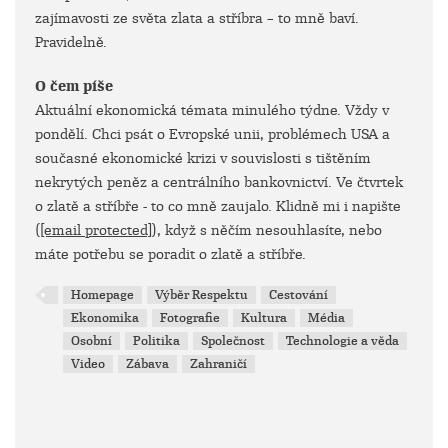
zajímavosti ze světa zlata a stříbra – to mně baví.
Pravidelně.
O čem píše
Aktuální ekonomická témata minulého týdne. Vždy v
pondělí. Chci psát o Evropské unii, problémech USA a
současné ekonomické krizi v souvislosti s tištěním
nekrytých peněz a centrálního bankovnictví. Ve čtvrtek
o zlatě a stříbře - to co mně zaujalo. Klidně mi i napište
(
[email protected]
), když s něčím nesouhlasíte, nebo
máte potřebu se poradit o zlatě a stříbře.
Homepage
Výběr Respektu
Cestování
Ekonomika
Fotografie
Kultura
Média
Osobní
Politika
Společnost
Technologie a věda
Video
Zábava
Zahraničí