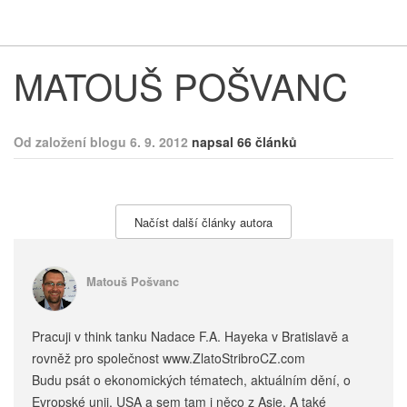
Respekt
Vy
MATOUŠ POŠVANC
Od založení blogu 6. 9. 2012
napsal 66 článků
Načíst další články autora
Matouš Pošvanc
Pracuji v think tanku Nadace F.A. Hayeka v Bratislavě a
rovněž pro společnost www.ZlatoStribroCZ.com
Budu psát o ekonomických tématech, aktuálním dění, o
Evropské unii, USA a sem tam i něco z Asie. A také