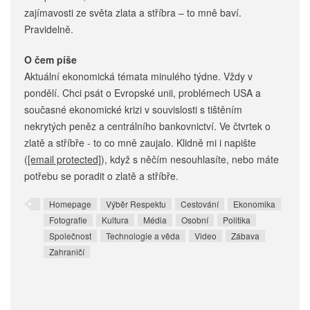
zajímavosti ze světa zlata a stříbra – to mně baví.
Pravidelně.
O čem píše
Aktuální ekonomická témata minulého týdne. Vždy v
pondělí. Chci psát o Evropské unii, problémech USA a
současné ekonomické krizi v souvislosti s tištěním
nekrytých peněz a centrálního bankovnictví. Ve čtvrtek o
zlatě a stříbře - to co mně zaujalo. Klidně mi i napište
(
[email protected]
), když s něčím nesouhlasíte, nebo máte
potřebu se poradit o zlatě a stříbře.
Homepage
Výběr Respektu
Cestování
Ekonomika
Fotografie
Kultura
Média
Osobní
Politika
Společnost
Technologie a věda
Video
Zábava
Zahraničí